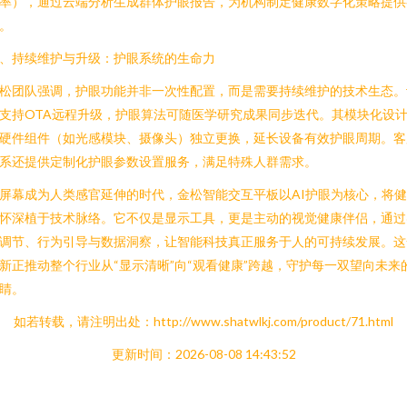
率），通过云端分析生成群体护眼报告，为机构制定健康数字化策略提供
。
、持续维护与升级：护眼系统的生命力
松团队强调，护眼功能并非一次性配置，而是需要持续维护的技术生态。
支持OTA远程升级，护眼算法可随医学研究成果同步迭代。其模块化设
硬件组件（如光感模块、摄像头）独立更换，延长设备有效护眼周期。客
系还提供定制化护眼参数设置服务，满足特殊人群需求。
屏幕成为人类感官延伸的时代，金松智能交互平板以AI护眼为核心，将
怀深植于技术脉络。它不仅是显示工具，更是主动的视觉健康伴侣，通过
调节、行为引导与数据洞察，让智能科技真正服务于人的可持续发展。这
新正推动整个行业从“显示清晰”向“观看健康”跨越，守护每一双望向未来
睛。
如若转载，请注明出处：http://www.shatwlkj.com/product/71.html
更新时间：2026-08-08 14:43:52