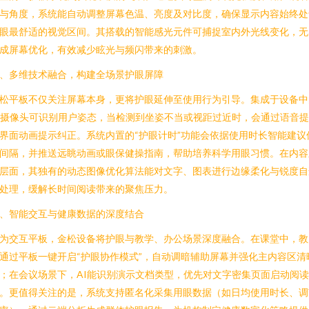
与角度，系统能自动调整屏幕色温、亮度及对比度，确保显示内容始终处
眼最舒适的视觉区间。其搭载的智能感光元件可捕捉室内外光线变化，无
成屏幕优化，有效减少眩光与频闪带来的刺激。
、多维技术融合，构建全场景护眼屏障
松平板不仅关注屏幕本身，更将护眼延伸至使用行为引导。集成于设备中
I摄像头可识别用户姿态，当检测到坐姿不当或视距过近时，会通过语音
界面动画提示纠正。系统内置的“护眼计时”功能会依据使用时长智能建议
间隔，并推送远眺动画或眼保健操指南，帮助培养科学用眼习惯。在内容
层面，其独有的动态图像优化算法能对文字、图表进行边缘柔化与锐度自
处理，缓解长时间阅读带来的聚焦压力。
、智能交互与健康数据的深度结合
为交互平板，金松设备将护眼与教学、办公场景深度融合。在课堂中，教
通过平板一键开启“护眼协作模式”，自动调暗辅助屏幕并强化主内容区清
；在会议场景下，AI能识别演示文档类型，优先对文字密集页面启动阅
。更值得关注的是，系统支持匿名化采集用眼数据（如日均使用时长、调