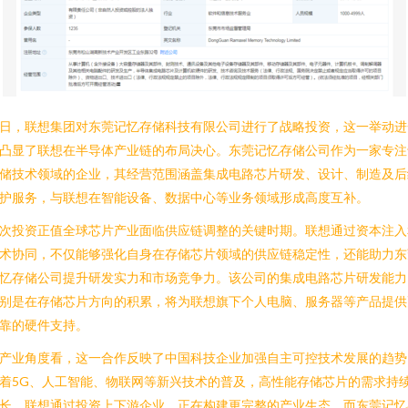
日，联想集团对东莞记忆存储科技有限公司进行了战略投资，这一举动进
凸显了联想在半导体产业链的布局决心。东莞记忆存储公司作为一家专注
储技术领域的企业，其经营范围涵盖集成电路芯片研发、设计、制造及后
护服务，与联想在智能设备、数据中心等业务领域形成高度互补。
次投资正值全球芯片产业面临供应链调整的关键时期。联想通过资本注入
术协同，不仅能够强化自身在存储芯片领域的供应链稳定性，还能助力东
忆存储公司提升研发实力和市场竞争力。该公司的集成电路芯片研发能力
别是在存储芯片方向的积累，将为联想旗下个人电脑、服务器等产品提供
靠的硬件支持。
产业角度看，这一合作反映了中国科技企业加强自主可控技术发展的趋势
着5G、人工智能、物联网等新兴技术的普及，高性能存储芯片的需求持
长。联想通过投资上下游企业，正在构建更完整的产业生态，而东莞记忆