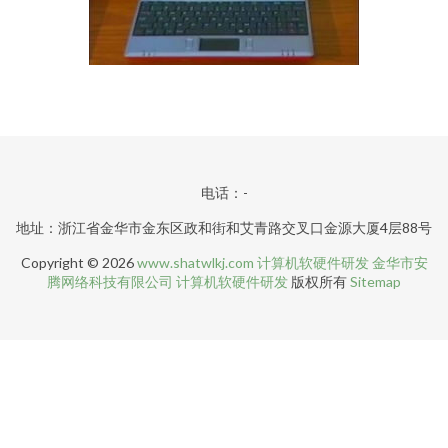
电话：-
地址：浙江省金华市金东区政和街和艾青路交叉口金源大厦4层88号
Copyright © 2026
www.shatwlkj.com
计算机软硬件研发
金华市安
腾网络科技有限公司
计算机软硬件研发
版权所有
Sitemap